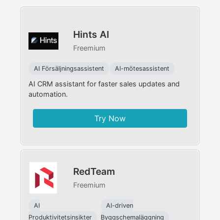
Hints AI
Freemium
AI Försäljningsassistent
AI-mötesassistent
AI CRM assistant for faster sales updates and
automation.
Try Now
RedTeam
Freemium
AI
AI-driven
Produktivitetsinsikter
Byggschemaläggning