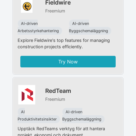
Fieldwire
Freemium
AI-driven
AI-driven
Arbetsstyrkehantering
Byggschemaläggning
Explore Fieldwire's top features for managing
construction projects efficiently.
Try Now
RedTeam
Freemium
AI
AI-driven
Produktivitetsinsikter
Byggschemaläggning
Upptäck RedTeams verktyg för att hantera
projekt, ekonomi och dokument.