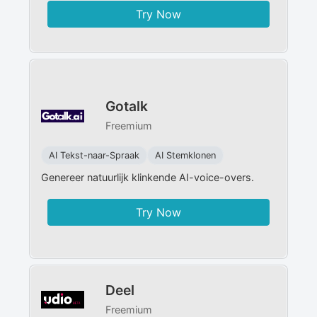
Try Now
Gotalk
Freemium
AI Tekst-naar-Spraak
AI Stemklonen
Genereer natuurlijk klinkende AI-voice-overs.
Try Now
Deel
Freemium