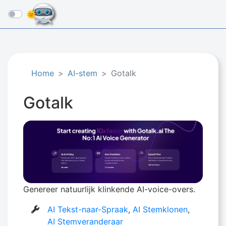
☰
Home
AI-stem
Gotalk
Gotalk
Genereer natuurlijk klinkende AI-voice-overs.
AI Tekst-naar-Spraak
,
AI Stemklonen
,
AI Stemveranderaar