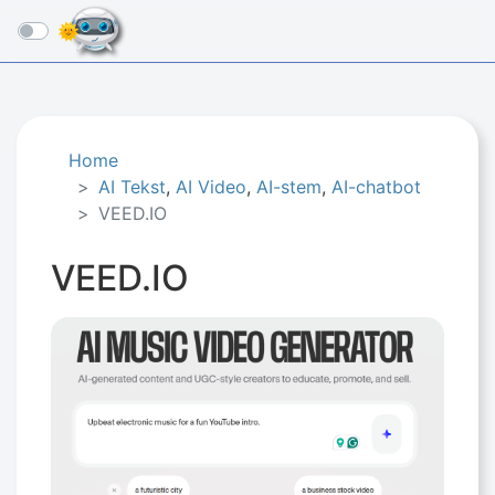
☰
Home
AI Tekst
,
AI Video
,
AI-stem
,
AI-chatbot
VEED.IO
VEED.IO