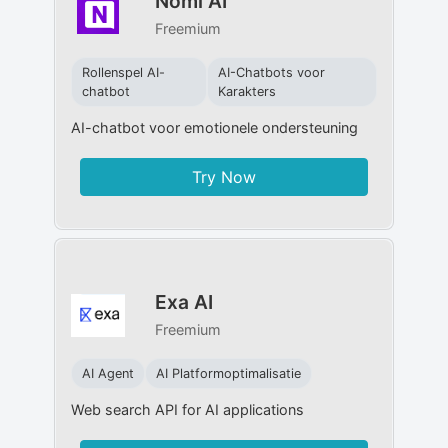
Nomi AI
Freemium
Rollenspel AI-
AI-Chatbots voor
chatbot
Karakters
AI-chatbot voor emotionele ondersteuning
Try Now
Exa AI
Freemium
AI Agent
AI Platformoptimalisatie
Web search API for AI applications