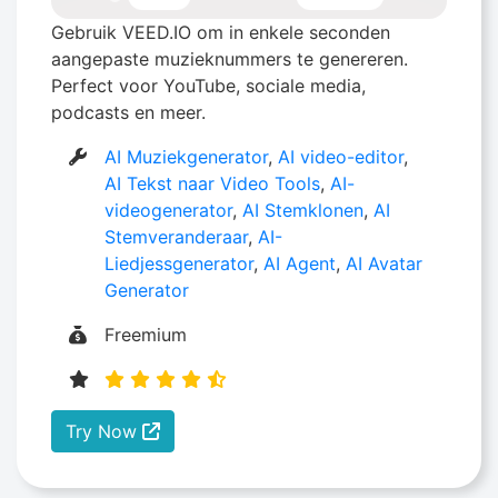
Gebruik VEED.IO om in enkele seconden
aangepaste muzieknummers te genereren.
Perfect voor YouTube, sociale media,
podcasts en meer.
AI Muziekgenerator
,
AI video-editor
,
AI Tekst naar Video Tools
,
AI-
videogenerator
,
AI Stemklonen
,
AI
Stemveranderaar
,
AI-
Liedjessgenerator
,
AI Agent
,
AI Avatar
Generator
Freemium
Try Now