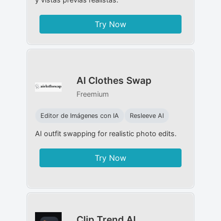
Try Now
AI Clothes Swap
Freemium
Editor de Imágenes con IA
Resleeve AI
AI outfit swapping for realistic photo edits.
Try Now
Clip Trend AI