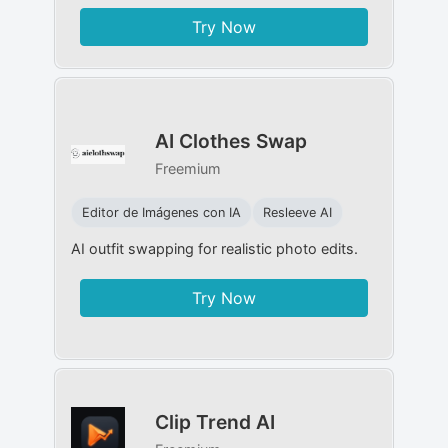
Try Now
AI Clothes Swap
Freemium
Editor de Imágenes con IA
Resleeve AI
AI outfit swapping for realistic photo edits.
Try Now
Clip Trend AI