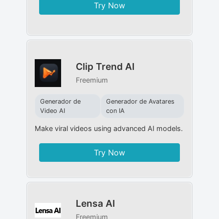
Try Now
Clip Trend AI
Freemium
Generador de
Generador de Avatares
Video AI
con IA
Make viral videos using advanced AI models.
Try Now
Lensa AI
Freemium