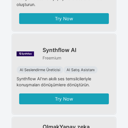
oluşturun.
Try Now
Synthflow AI
Freemium
AI Seslendirme Üreticisi
AI Satış Asistanı
Synthflow AI'nın akıllı ses temsilcileriyle
konuşmaları dönüşümlere dönüştürün.
Try Now
OlmakYapay zeka