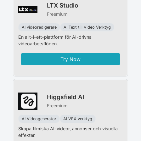
LTX Studio
Freemium
AI videoredigerare
AI Text till Video Verktyg
En allt-i-ett-plattform för AI-drivna
videoarbetsflöden.
Try Now
Higgsfield AI
Freemium
AI Videogenerator
AI VFX-verktyg
Skapa filmiska AI-videor, annonser och visuella
effekter.