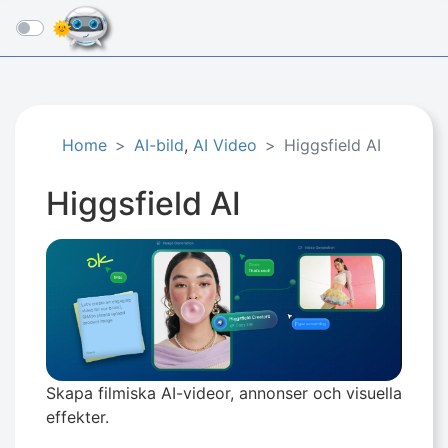
☰
Home
AI-bild
,
AI Video
Higgsfield AI
Higgsfield AI
Skapa filmiska AI-videor, annonser och visuella
effekter.