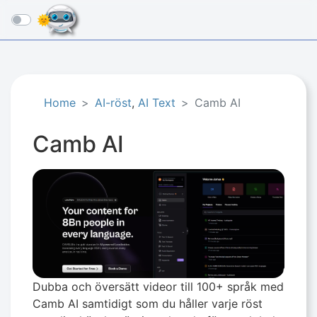
☰
Home
AI-röst
,
AI Text
Camb AI
Camb AI
Dubba och översätt videor till 100+ språk med
Camb AI samtidigt som du håller varje röst