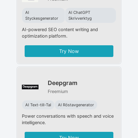
AI
AI ChatGPT
Styckesgenerator
Skrivverktyg
AI-powered SEO content writing and
optimization platform.
Try Now
Deepgram
Freemium
AI Text-till-Tal
AI Röstavgenerator
Power conversations with speech and voice
intelligence.
Try Now