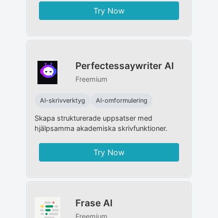
Try Now
Perfectessaywriter AI
Freemium
AI-skrivverktyg
AI-omformulering
Skapa strukturerade uppsatser med
hjälpsamma akademiska skrivfunktioner.
Try Now
Frase AI
Freemium