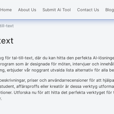
Home
About Us
Submit Ai Tool
Contact Us
Blog
ill-text
text
för tal-till-text, där du kan hitta den perfekta AI-lösninge
program som är designade för möten, intervjuer och innehål
g, erbjuder vår noggrant utvalda lista alternativ för alla b
eskrivningar, priser och användarrecensioner för att hjälpa 
 student, affärsproffs eller kreatör är dessa verktyg utforma
ioner. Utforska nu för att hitta det perfekta verktyget för t
.