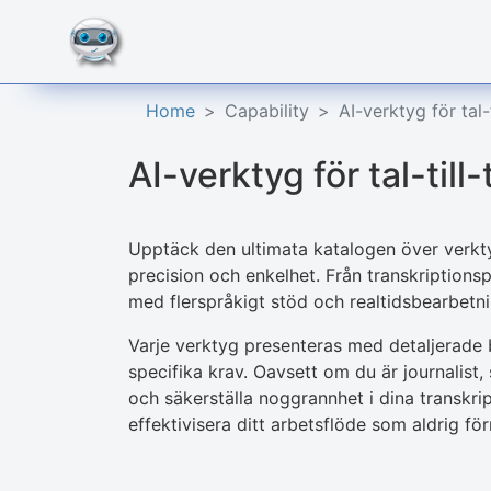
Home
Capability
AI-verktyg för tal-t
AI-verktyg för tal-till-
Upptäck den ultimata katalogen över verktyg 
precision och enkelhet. Från transkriptions
med flerspråkigt stöd och realtidsbearbetnin
Varje verktyg presenteras med detaljerade b
specifika krav. Oavsett om du är journalist,
och säkerställa noggrannhet i dina transkript
effektivisera ditt arbetsflöde som aldrig förr