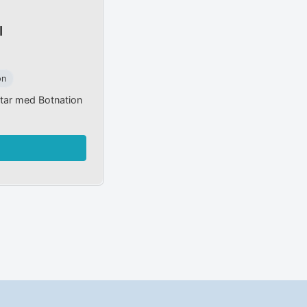
I
on
tar med Botnation