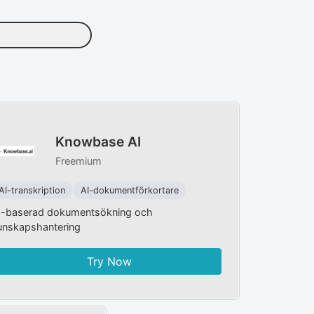
Knowbase AI
Freemium
AI-transkription
AI-dokumentförkortare
I-baserad dokumentsökning och
unskapshantering
Try Now