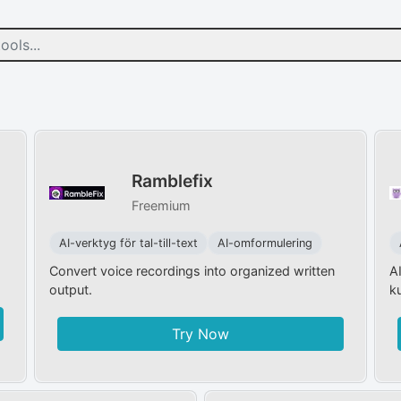
Ramblefix
Freemium
AI-verktyg för tal-till-text
AI-omformulering
Convert voice recordings into organized written
A
output.
k
Try Now