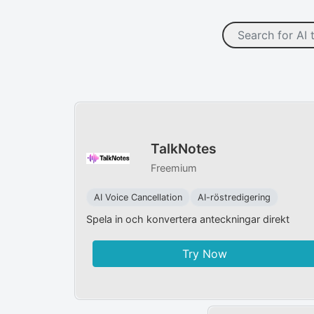
TalkNotes
Freemium
AI Voice Cancellation
AI-röstredigering
Spela in och konvertera anteckningar direkt
Try Now