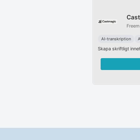
Cas
Freem
AI-transkription
A
Skapa skriftligt inne