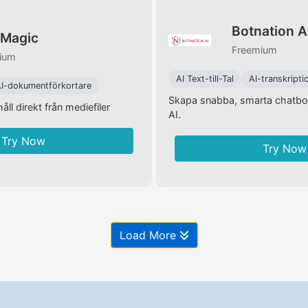
Botnation A
tMagic
Freemium
ium
AI Text-till-Tal
AI-transkripti
I-dokumentförkortare
Skapa snabba, smarta chatbo
håll direkt från mediefiler
AI.
Try Now
Try Now
Load More