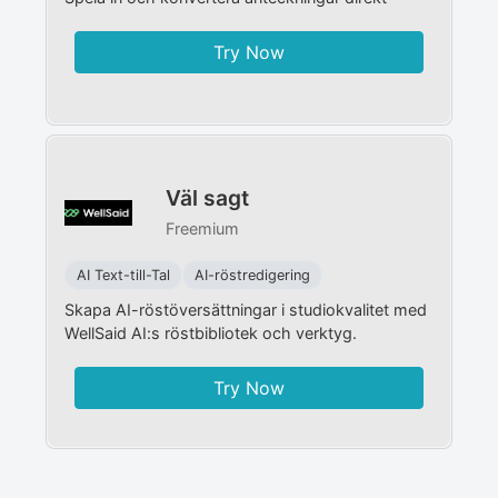
Try Now
Väl sagt
Freemium
AI Text-till-Tal
AI-röstredigering
Skapa AI-röstöversättningar i studiokvalitet med
WellSaid AI:s röstbibliotek och verktyg.
Try Now