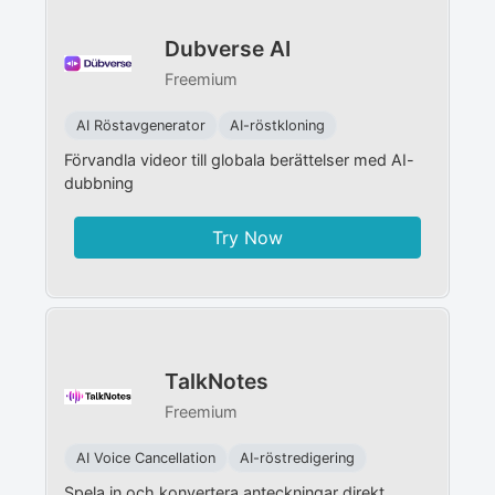
Dubverse AI
Freemium
AI Röstavgenerator
AI-röstkloning
Förvandla videor till globala berättelser med AI-
dubbning
Try Now
TalkNotes
Freemium
AI Voice Cancellation
AI-röstredigering
Spela in och konvertera anteckningar direkt