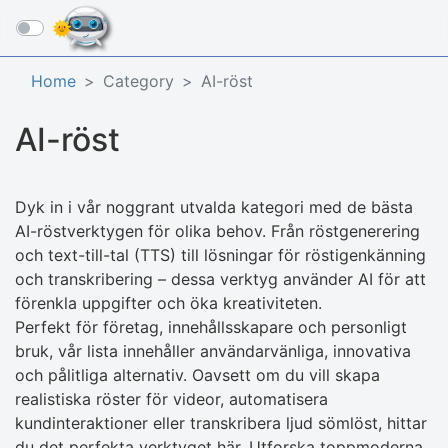
☰
Home
Category
AI-röst
AI-röst
Dyk in i vår noggrant utvalda kategori med de bästa
AI-röstverktygen för olika behov. Från röstgenerering
och text-till-tal (TTS) till lösningar för röstigenkänning
och transkribering – dessa verktyg använder AI för att
förenkla uppgifter och öka kreativiteten.
Perfekt för företag, innehållsskapare och personligt
bruk, vår lista innehåller användarvänliga, innovativa
och pålitliga alternativ. Oavsett om du vill skapa
realistiska röster för videor, automatisera
kundinteraktioner eller transkribera ljud sömlöst, hittar
du det perfekta verktyget här. Utforska toppmoderna