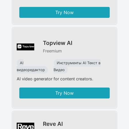
Try Now
Topview AI
Freemium
AI
Инструменты AI Текст в
видеоредактор
Видео
AI video generator for content creators.
Try Now
Reve AI