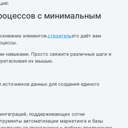
ций:
процессов с минимальным
аскивание элементов.
строитель
это даёт вам
оцессы.
ми навыками. Просто свяжите различные шаги и
еретаскивая их мышью.
и источников данных для создания единого
й интеграций, поддерживающих сотни
трументы автоматизации маркетинга и базы
подключиться практически к любому приложению,