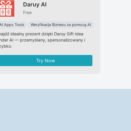
Daruy AI
Free
AI Apps Tools
Weryfikacja Biznesu za pomocą AI
najdź idealny prezent dzięki Daruy Gift Idea
inder AI — przemyślany, spersonalizowany i
zybko.
Try Now