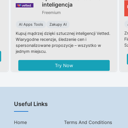
inteligencja
Freemium
AI Apps Tools
Zakupy AI
Z
Kupuj mądrzej dzięki sztucznej inteligencji Vetted.
F
Wiarygodne recenzje, śledzenie cen i
S
spersonalizowane propozycje – wszystko w
jednym miejscu.
Try Now
Useful Links
Home
Terms And Conditions