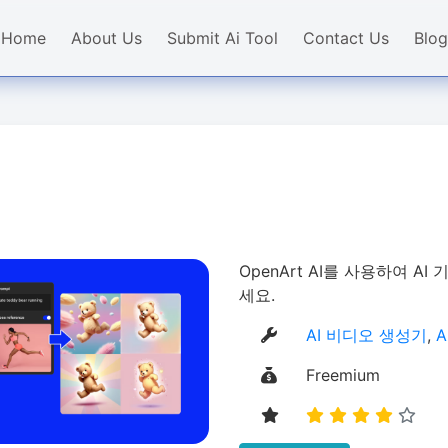
Home
About Us
Submit Ai Tool
Contact Us
Blog
OpenArt AI를 사용하여 
세요.
AI 비디오 생성기
,
Freemium