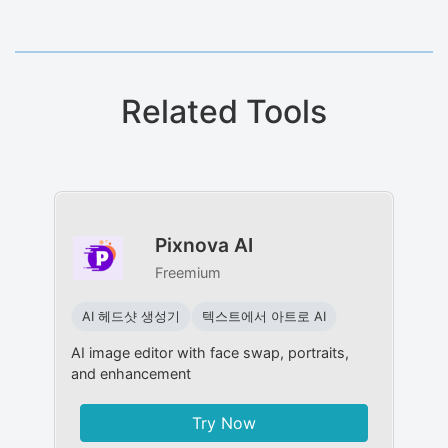
Related Tools
Pixnova AI
Freemium
AI 헤드샷 생성기
텍스트에서 아트로 AI
AI image editor with face swap, portraits,
and enhancement
Try Now