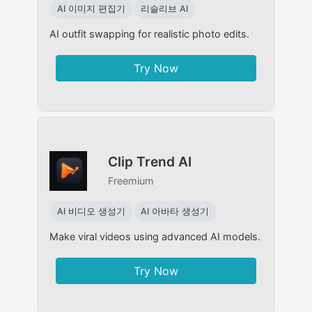
AI 이미지 편집기
리슬리브 AI
AI outfit swapping for realistic photo edits.
Try Now
Clip Trend AI
Freemium
AI 비디오 생성기
AI 아바타 생성기
Make viral videos using advanced AI models.
Try Now