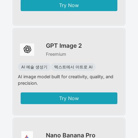
Try Now
GPT Image 2
Freemium
AI 예술 생성기
텍스트에서 아트로 AI
AI image model built for creativity, quality, and
precision.
Try Now
Nano Banana Pro