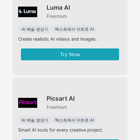
Luma AI
Freemium
AI 예술 생성기
텍스트에서 아트로 AI
Create realistic AI videos and images.
Try Now
Picsart AI
Freemium
AI 예술 생성기
텍스트에서 아트로 AI
Smart AI tools for every creative project.