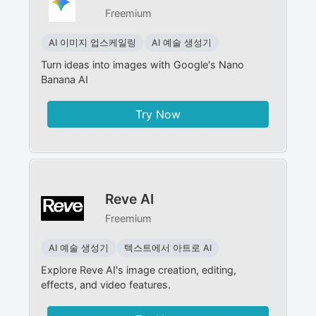
Freemium
AI 이미지 업스케일링
AI 예술 생성기
Turn ideas into images with Google's Nano
Banana AI
Try Now
Reve AI
Freemium
AI 예술 생성기
텍스트에서 아트로 AI
Explore Reve AI's image creation, editing,
effects, and video features.