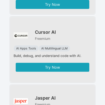
Try Now
Cursor AI
Freemium
AI Apps Tools
AI Multilingual LLM
Build, debug, and understand code with AI.
Try Now
Jasper AI
Freemium