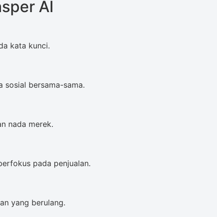
sper AI
a kata kunci.
a sosial bersama-sama.
an nada merek.
berfokus pada penjualan.
an yang berulang.