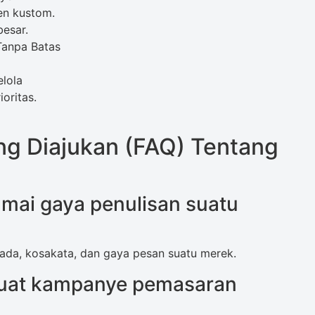
en kustom.
besar.
Tanpa Batas
elola
oritas.
ng Diajukan (FAQ) Tentang
mai gaya penulisan suatu
nada, kosakata, dan gaya pesan suatu merek.
uat kampanye pemasaran