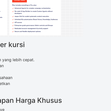
er kursi
 yang lebih cepat.
an
usahaan
getkan
apan Harga Khusus
nye