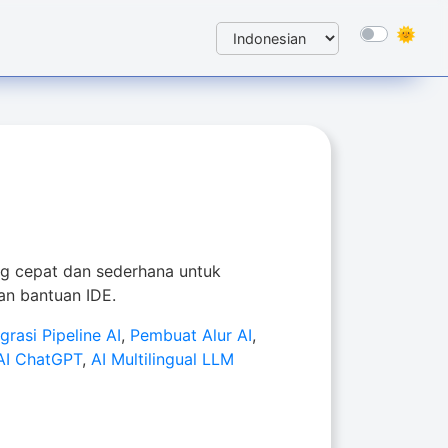
ang cepat dan sederhana untuk
an bantuan IDE.
egrasi Pipeline AI
,
Pembuat Alur AI
,
AI ChatGPT
,
AI Multilingual LLM