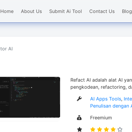
Home
About Us
Submit Ai Tool
Contact Us
Blog
tor AI
Refact AI adalah alat AI y
pengkodean, refactoring, d
AI Apps Tools
,
Int
Penulisan dengan 
Freemium