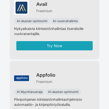
Avail
Freemium
AI-alustan optimointi
AI-vuokrahallinta
Nykyaikaista kiinteistönhallintaa itsenäisille
vuokranantajille.
Try Now
Appfolio
Freemium
AI Myyntiavustaja
AI-alustan optimointi
Pilvipohjainen kiinteistönhallintaohjelmisto
automaatio- ja kirjanpitotyökaluilla.