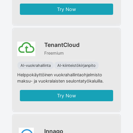
Try Now
TenantCloud
Freemium
AI-vuokrahallinta
AI-kiinteistökirjanpito
Helppokäyttöinen vuokrahallintaohjelmisto
maksu- ja vuokralaisten seulontatyökaluilla.
Try Now
Innago