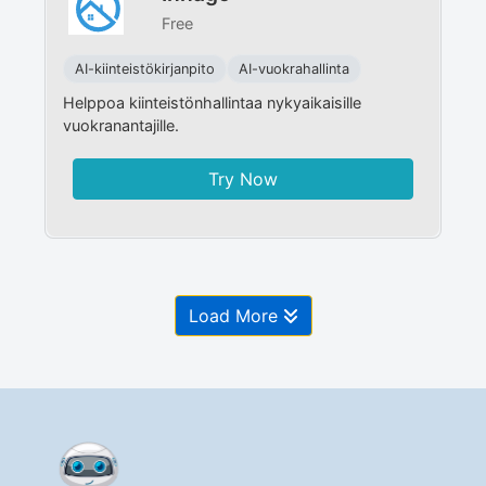
Free
AI-kiinteistökirjanpito
AI-vuokrahallinta
Helppoa kiinteistönhallintaa nykyaikaisille
vuokranantajille.
Try Now
Load More