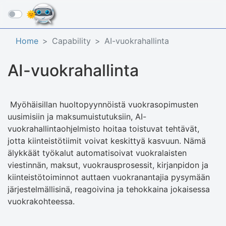
☰
Home
Capability
AI-vuokrahallinta
AI-vuokrahallinta
Myöhäisillan huoltopyynnöistä vuokrasopimusten
uusimisiin ja maksumuistutuksiin, AI-
vuokrahallintaohjelmisto hoitaa toistuvat tehtävät,
jotta kiinteistötiimit voivat keskittyä kasvuun. Nämä
älykkäät työkalut automatisoivat vuokralaisten
viestinnän, maksut, vuokrausprosessit, kirjanpidon ja
kiinteistötoiminnot auttaen vuokranantajia pysymään
järjestelmällisinä, reagoivina ja tehokkaina jokaisessa
vuokrakohteessa.