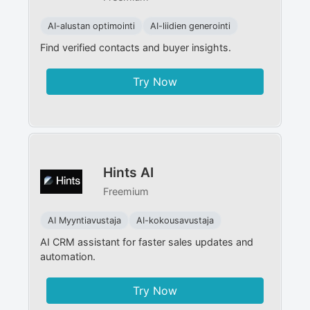
AI-alustan optimointi
AI-liidien generointi
Find verified contacts and buyer insights.
Try Now
Hints AI
Freemium
AI Myyntiavustaja
AI-kokousavustaja
AI CRM assistant for faster sales updates and
automation.
Try Now