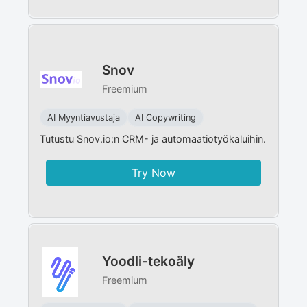
Snov
Freemium
AI Myyntiavustaja
AI Copywriting
Tutustu Snov.io:n CRM- ja automaatiotyökaluihin.
Try Now
Yoodli-tekoäly
Freemium