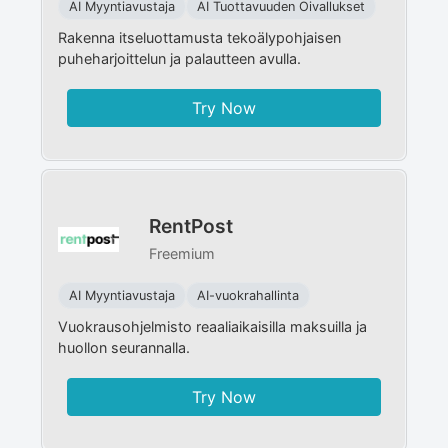
AI Myyntiavustaja
AI Tuottavuuden Oivallukset
Rakenna itseluottamusta tekoälypohjaisen
puheharjoittelun ja palautteen avulla.
Try Now
RentPost
Freemium
AI Myyntiavustaja
AI-vuokrahallinta
Vuokrausohjelmisto reaaliaikaisilla maksuilla ja
huollon seurannalla.
Try Now