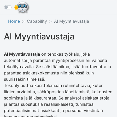
☰
Home
Capability
AI Myyntiavustaja
AI Myyntiavustaja
AI Myyntiavustaja
on tehokas työkalu, joka
automatisoi ja parantaa myyntiprosessin eri vaiheita
tekoälyn avulla. Se säästää aikaa, lisää tuottavuutta ja
parantaa asiakaskokemusta niin pienissä kuin
suurissakin tiimeissä.
Tekoäly auttaa käsittelemään rutiinitehtäviä, kuten
liidien arviointia, sähköpostien lähettämistä, kokousten
sopimista ja jälkiseurantaa. Se analysoi asiakastietoja
ja antaa suosituksia reaaliaikaisesti, tunnistaa
potentiaalisimmat asiakkaat ja personoi viestintää
konversion parantamiseksi.