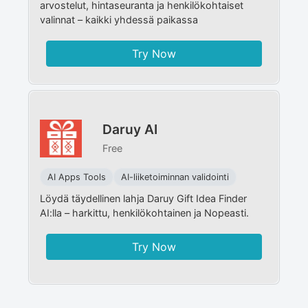
arvostelut, hintaseuranta ja henkilökohtaiset
valinnat – kaikki yhdessä paikassa
Try Now
Daruy AI
Free
AI Apps Tools
AI-liiketoiminnan validointi
Löydä täydellinen lahja Daruy Gift Idea Finder
AI:lla – harkittu, henkilökohtainen ja Nopeasti.
Try Now