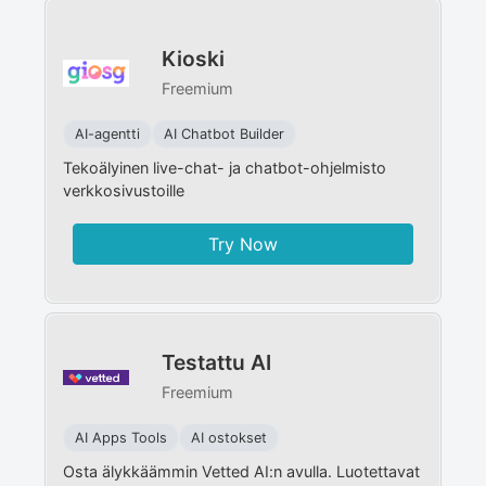
Kioski
Freemium
AI-agentti
AI Chatbot Builder
Tekoälyinen live-chat- ja chatbot-ohjelmisto
verkkosivustoille
Try Now
Testattu AI
Freemium
AI Apps Tools
AI ostokset
Osta älykkäämmin Vetted AI:n avulla. Luotettavat