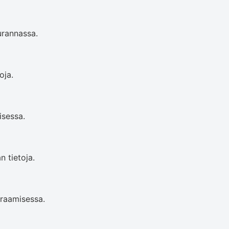
urannassa.
oja.
isessa.
n tietoja.
araamisessa.