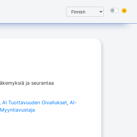
näkemyksiä ja seurantaa
,
AI Tuottavuuden Oivallukset
,
AI-
 Myyntiavustaja