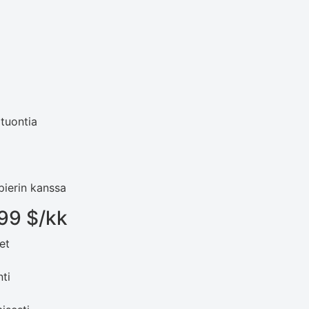
 tuontia
pierin kanssa
,99 $/kk
et
ti