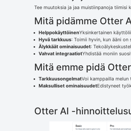
Tee muutoksia ja jaa muistiinpanoja tiimisi 
Mitä pidämme Otter A
Helppokäyttöinen
Yksinkertainen käyttöliit
Hyvä tarkkuus
: Toimii hyvin, kun ääni on 
Älykkäät ominaisuudet
: Tekoälykeskustel
Vahvat integraatiot
Yhdistää moniin suosit
Mitä emme pidä Otter
Tarkkuusongelmat
Voi kamppailla melun t
Maksulliset ominaisuudet
Edistyneet työk
Otter AI -hinnoittelu