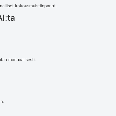
lmälliset kokousmuistiinpanot.
I:ta
entaa manuaalisesti.
ä.