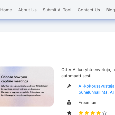
Home
About Us
Submit Ai Tool
Contact Us
Blog
Otter AI luo yhteenvetoja, 
automaattisesti.
AI-kokousavustaja
puhelunhallinta
,
AI
Freemium