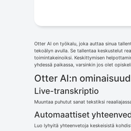
Otter AI on työkalu, joka auttaa sinua talle
tekoälyn avulla. Se tallentaa keskustelut re
toimintakeinoiksi. Keskittymisen helpottamin
yhdessä paikassa, varsinkin jos olet opiskeli
Otter AI:n ominaisuud
Live-transkriptio
Muuntaa puhutut sanat tekstiksi reaaliajass
Automaattiset yhteenve
Luo lyhyitä yhteenvetoja keskeisistä kohdis