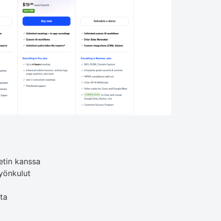
etin kanssa
yönkulut
sta