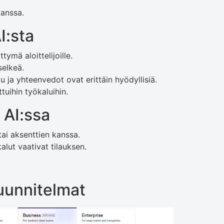
kanssa.
I:sta
tymä aloittelijoille.
selkeä.
u ja yhteenvedot ovat erittäin hyödyllisiä.
tuihin työkaluihin.
 AI:ssa
ai aksenttien kanssa.
alut vaativat tilauksen.
suunnitelmat