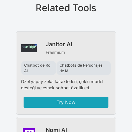
Related Tools
Janitor AI
Freemium
Chatbot de Rol
Chatbots de Personajes
AI
de IA
Özel yapay zeka karakterleri, çoklu model
desteği ve esnek sohbet özellikleri.
Try Now
Nomi AI