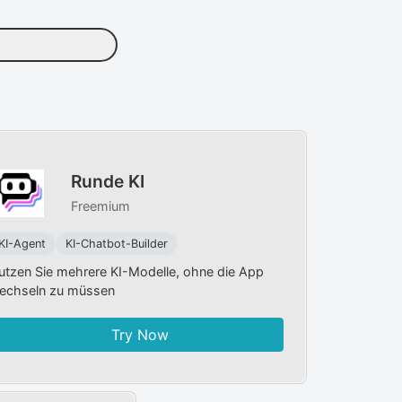
Runde KI
Freemium
KI-Agent
KI-Chatbot-Builder
utzen Sie mehrere KI-Modelle, ohne die App
echseln zu müssen
Try Now