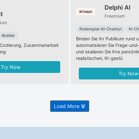
Delphi AI
it
Freemium
ium
Rollenspiel-KI-Chatbot
KI-Ch
-Builder
Binden Sie Ihr Publikum rund u
r Codierung, Zusammenarbeit
automatisieren Sie Frage-und
ung
und skalieren Sie Ihre persönl
realistischen, KI-gestü
Try Now
Try Now
Load More