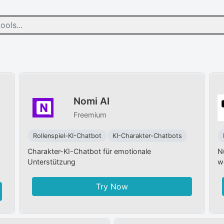
Nomi AI
Freemium
Rollenspiel-KI-Chatbot
KI-Charakter-Chatbots
Charakter-KI-Chatbot für emotionale
N
Unterstützung
w
Try Now