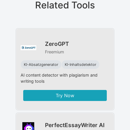
Related Tools
ZeroGPT
Freemium
KI-Absatzgenerator
KI-Inhaltsdetektor
AI content detector with plagiarism and
writing tools
Try Now
PerfectEssayWriter AI