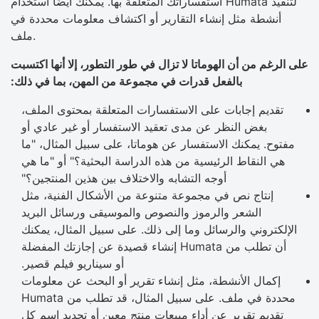
استفساراتك المتعلقة بها. يمكنك أيضًا استخدام Humata لتنفيذ
أنشطة مثل إنشاء التقارير أو اكتشاف معلومات محددة في
ملف.
على الرغم من أن الهوماتا لا تزال في طور التطور، إلا أنها اكتسبت
بالفعل قدرات في مجموعة من المهن، بما في ذلك:
تقديم إجابات على الاستفسارات المتعلقة بمحتوى الملف،
بغض النظر عن مدى تعقيد الاستفسار أو غير عادي أو
مفتوح. يمكنك الاستفسار عن هوماتا، على سبيل المثال، "ما
هي النقاط الرئيسية من هذه الدراسة البحثية؟" أو "ما هي
أوجه التشابه والاختلاف بين هذين المنتجين؟"
إنتاج نص في مجموعة متنوعة من الأشكال الفنية، مثل
الشعر والرموز والنصوص والموسيقى ورسائل البريد
الإلكتروني والرسائل وما إلى ذلك. على سبيل المثال، يمكنك
أن تطلب من Humata إنشاء قصيدة عن إجازتك المفضلة
أو سيناريو فيلم قصير.
إكمال الأنشطة، مثل إنشاء تقرير أو البحث عن معلومات
محددة في ملف. على سبيل المثال، قد تطلب من Humata
تقديم تقرير عن أداء مبيعات منتج معين أو تحديد اسم كل