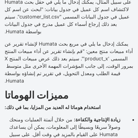
على سبيل المثال، يمكنك إدخال ما يلي في حقل بحث Humata
لاكتشاف اسم كل عميل في جدول بيانات: "ابحث عن اسم كل
عميل في جدول البيانات المسمى "customer_list.csv". سيتم
بعد ذلك إرجاع أسماء كل عميل مدرج في جدول البيانات
بواسطة Humata.
يمكنك إدخال ما يلي في مربع بحث Humata لإنشاء تقرير عن
أداء مبيعات منتج معين: "قم بإنشاء تقرير عن أداء مبيعات المنتج
المسمى 'product_x'". سيتم بعد ذلك عرض مبيعات المنتج X
بمرور الوقت، إلى جانب المؤشرات المهمة الأخرى مثل متوسط ​​
قيمة الطلب ومعدل التحويل، في تقرير تم إنشاؤه بواسطة
Humata.
مميزات الهوماتا
استخدام هوماتا له العديد من المزايا، بما في ذلك:
زيادة الإنتاجية والكفاءة:
من خلال أتمتة العمليات ومنحك
وصولاً سريعًا وبسيطًا إلى المعلومات، يمكن أن يساعدك
Humata على القيام بالمزيد في وقت أقل. على سبيل