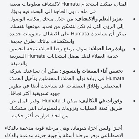
المثال، يمكنك استخدام Humata لاكتشاف معلومات معينة
في ملف دون الحاجة إلى البحث فيه يدويًا.
تعزيز التعلم والاكتشاف:
من خلال منحك إمكانية الوصول
إلى الرؤى التي لم تكن لتتمكن من تحديد موقعها بنفسك،
يمكن أن يساعدك Humata على اكتشاف معلومات جديدة
واستكشاف بياناتك بطرق جديدة.
زيادة رضا العملاء:
سوف يرتفع رضا العملاء نتيجة لتحسين
خدمة العملاء لديك بفضل استجابات Humata السريعة
والدقيقة.
تحسين أداء المبيعات والتسويق:
يمكن أن تساعدك شركة
Humata في زيادة توليد العملاء المحتملين وتأهيل العملاء
المحتملين وإغلاق الصفقات. قد يساعدك أيضًا في تطوير
جهود تسويقية أكثر نجاحًا.
وفورات في التكاليف:
يمكن لـ Humata توفير المال عن
طريق أتمتة العمليات وتزويدك بالمعلومات التي ستمكنك
من اتخاذ قرارات أكثر حكمة.
أخيرًا وليس آخرًا، هيوماتا، وهي مرحلة قوية مدعمة بالذكاء
الاصطناعي توفر مرحلة أسئلة وأجوبة حديثة مدعمة بالذكاء