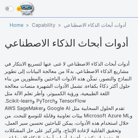
☰
أدوات أبحاث الذكاء الاصطناعي
Capability
Home
أدوات أبحاث الذكاء الاصطناعي
أدوات أبحاث الذكاء الاصطناعي لا غنى عنها لتسريع الابتكار في
مشاريع الذكاء الاصطناعي. بدءًا من معالجة البيانات إلى تطوير
النماذج والتصور، تمكّن هذه الأدوات الباحثين والمطورين من بناء
حلول أكثر ذكاءً بكفاءة. تشمل الأدوات الشهيرة منصات معالجة
اللغة الطبيعية، ورؤية الكمبيوتر، وأطر تعلم الآلة مثل
TensorFlow وPyTorch وScikit-learn.
تقدم الحلول السحابية مثل Google AI وAWS SageMaker
وMicrosoft Azure ML بيئات تعاونية وقابلة للتوسع للبحث. من
خلال استخدام هذه الأدوات، يمكن للباحثين تحسين سير العمل،
وتحقيق القابلية لإعادة الإنتاج، والتركيز على حل المشكلات
المعقدة. استكشف أفضل أدوات أبحاث الذكاء الاصطناعي