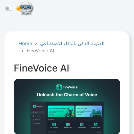
☰
الصوت الذكي بالذكاء الاصطناعي
Home
FineVoice AI
FineVoice AI