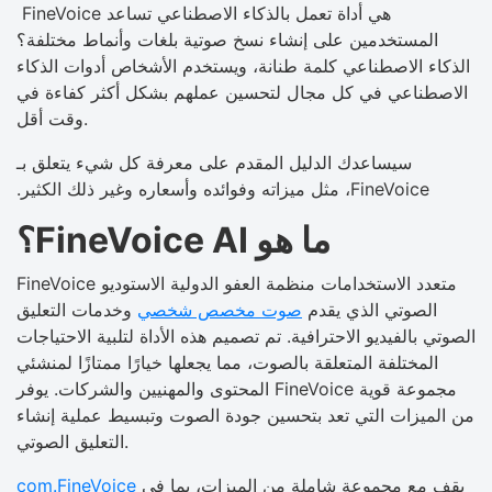
FineVoice هي أداة تعمل بالذكاء الاصطناعي تساعد
المستخدمين على إنشاء نسخ صوتية بلغات وأنماط مختلفة؟
الذكاء الاصطناعي كلمة طنانة، ويستخدم الأشخاص أدوات الذكاء
الاصطناعي في كل مجال لتحسين عملهم بشكل أكثر كفاءة في
وقت أقل.
سيساعدك الدليل المقدم على معرفة كل شيء يتعلق بـ
FineVoice، مثل ميزاته وفوائده وأسعاره وغير ذلك الكثير.
ما هو FineVoice AI؟
FineVoice متعدد الاستخدامات منظمة العفو الدولية الاستوديو
الصوتي الذي يقدم
صوت مخصص شخصي
وخدمات التعليق
الصوتي بالفيديو الاحترافية. تم تصميم هذه الأداة لتلبية الاحتياجات
المختلفة المتعلقة بالصوت، مما يجعلها خيارًا ممتازًا لمنشئي
المحتوى والمهنيين والشركات. يوفر FineVoice مجموعة قوية
من الميزات التي تعد بتحسين جودة الصوت وتبسيط عملية إنشاء
التعليق الصوتي.
يقف مع مجموعة شاملة من الميزات، بما في
com.FineVoice