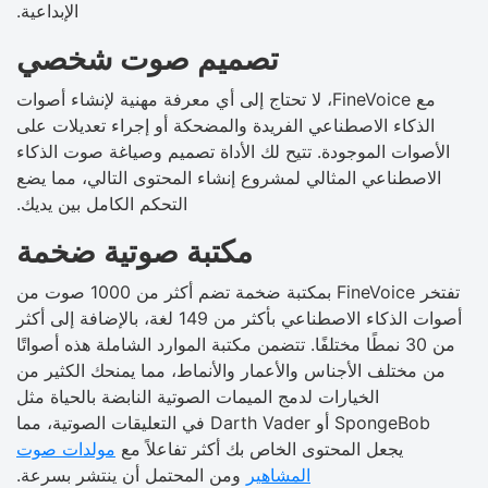
الإبداعية.
تصميم صوت شخصي
مع FineVoice، لا تحتاج إلى أي معرفة مهنية لإنشاء أصوات
الذكاء الاصطناعي الفريدة والمضحكة أو إجراء تعديلات على
الأصوات الموجودة. تتيح لك الأداة تصميم وصياغة صوت الذكاء
الاصطناعي المثالي لمشروع إنشاء المحتوى التالي، مما يضع
التحكم الكامل بين يديك.
مكتبة صوتية ضخمة
تفتخر FineVoice بمكتبة ضخمة تضم أكثر من 1000 صوت من
أصوات الذكاء الاصطناعي بأكثر من 149 لغة، بالإضافة إلى أكثر
من 30 نمطًا مختلفًا. تتضمن مكتبة الموارد الشاملة هذه أصواتًا
من مختلف الأجناس والأعمار والأنماط، مما يمنحك الكثير من
الخيارات لدمج الميمات الصوتية النابضة بالحياة مثل
SpongeBob أو Darth Vader في التعليقات الصوتية، مما
يجعل المحتوى الخاص بك أكثر تفاعلاً مع
مولدات صوت
المشاهير
ومن المحتمل أن ينتشر بسرعة.