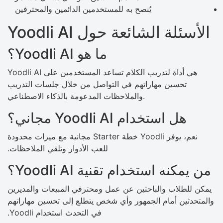
يُنصح به للمستخدمين الدائمين والمحترفين
الأسئلة الشائعة حول Yoodli AI
ما هو Yoodli AI؟
Yoodli AI هي أداة لتدريب الكلام تساعد المستخدمين على
تحسين مهاراتهم في التواصل من خلال جلسات التدريب
والملاحظات المدعومة بالذكاء الاصطناعي.
هل استخدام Yoodli AI مجاني؟
نعم، يوفر Yoodli خطة Starter مجانية مع ميزات محدودة
للعب الأدوار وتلقي الملاحظات.
من يمكنه استخدام تقنية Yoodli AI؟
يمكن للطلاب والباحثين عن عمل ومحترفي المبيعات والمديرين
والمتحدثين أمام الجمهور وأي شخص يتطلع إلى تحسين مهاراتهم
في التحدث استخدام Yoodli.