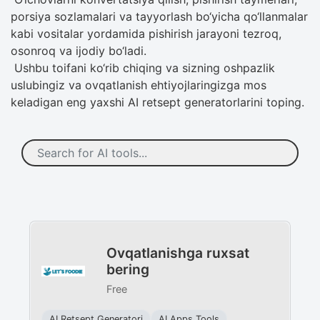
porsiya sozlamalari va tayyorlash bo‘yicha qo‘llanmalar
kabi vositalar yordamida pishirish jarayoni tezroq,
osonroq va ijodiy bo‘ladi.
Ushbu toifani ko‘rib chiqing va sizning oshpazlik
uslubingiz va ovqatlanish ehtiyojlaringizga mos
keladigan eng yaxshi AI retsept generatorlarini toping.
Ovqatlanishga ruxsat
bering
Free
AI Retsept Generatori
AI Apps Tools