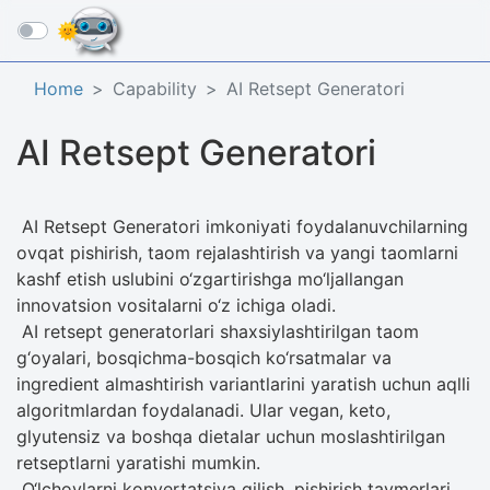
☰
Home
Capability
AI Retsept Generatori
AI Retsept Generatori
AI Retsept Generatori imkoniyati foydalanuvchilarning
ovqat pishirish, taom rejalashtirish va yangi taomlarni
kashf etish uslubini o‘zgartirishga mo‘ljallangan
innovatsion vositalarni o‘z ichiga oladi.
AI retsept generatorlari shaxsiylashtirilgan taom
g‘oyalari, bosqichma-bosqich ko‘rsatmalar va
ingredient almashtirish variantlarini yaratish uchun aqlli
algoritmlardan foydalanadi. Ular vegan, keto,
glyutensiz va boshqa dietalar uchun moslashtirilgan
retseptlarni yaratishi mumkin.
O‘lchovlarni konvertatsiya qilish, pishirish taymerlari,