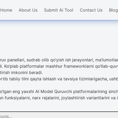
Home
About Us
Submit Ai Tool
Contact Us
Blog
ruv panellari, sudrab olib qo‘yish ish jarayonlari, ma’lumotl
. Ko‘plab platformalar mashhur frameworklarni qo‘llab-quvvat
tirish imkonini beradi.
tib tabiiy tilni qayta ishlash va tavsiya tizimlarigacha, ush
gan eng yaxshi AI Model Quruvchi platformalarining sinchko
funksiyalarni, narx rejalarini, joylashtirish variantlarini va