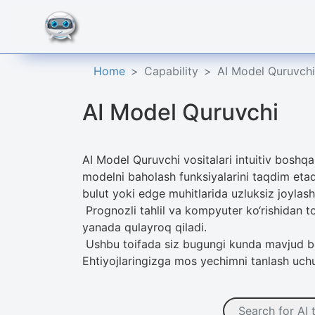
Home
Capability
AI Model Quruvchi
AI Model Quruvchi
AI Model Quruvchi vositalari intuitiv boshqa
modelni baholash funksiyalarini taqdim etadi
bulut yoki edge muhitlarida uzluksiz joylash
Prognozli tahlil va kompyuter ko‘rishidan tor
yanada qulayroq qiladi.
Ushbu toifada siz bugungi kunda mavjud bo‘l
Ehtiyojlaringizga mos yechimni tanlash uchun 