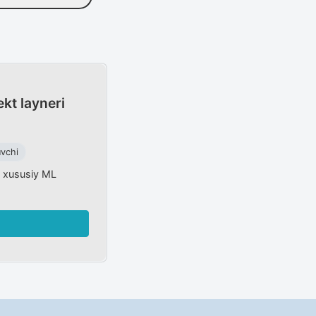
ekt layneri
vchi
 xususiy ML