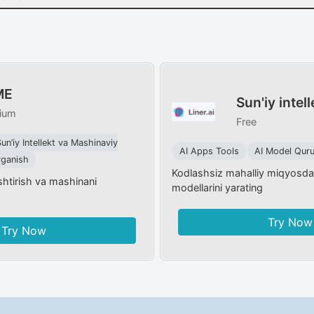
ME
Sun'iy intell
ium
Free
un’iy Intellekt va Mashinaviy
AI Apps Tools
AI Model Quru
rganish
Kodlashsiz mahalliy miqyosda
shtirish va mashinani
modellarini yarating
Try Now
Try Now