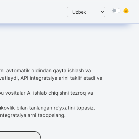
arni avtomatik oldindan qayta ishlash va
laydi, API integratsiyalarini taklif etadi va
bu vositalar AI ishlab chiqishni tezroq va
vlik bilan tanlangan ro‘yxatini topasiz.
 integratsiyalarni taqqoslang.