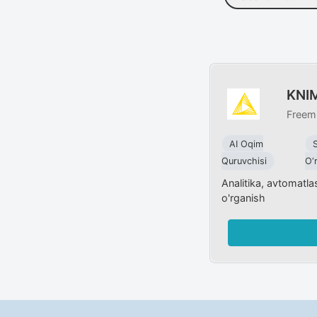
KNI
Freem
AI Oqim
S
Quruvchisi
O‘
Analitika, avtomatla
o'rganish