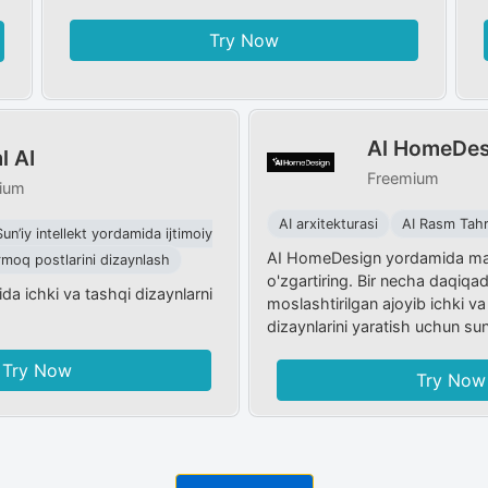
Try Now
Al HomeDes
 AI
Freemium
ium
AI arxitekturasi
AI Rasm Tahr
Sun’iy intellekt yordamida ijtimoiy
AI HomeDesign yordamida ma
rmoq postlarini dizaynlash
o'zgartiring. Bir necha daqiqa
ida ichki va tashqi dizaynlarni
moslashtirilgan ajoyib ichki va
dizaynlarini yaratish uchun sun
Try Now
Try Now