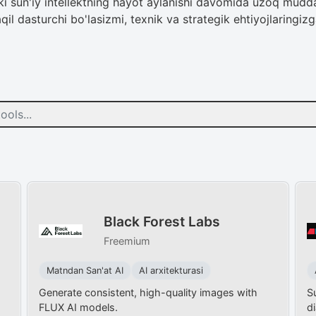
alki sun'iy intellektning hayot aylanishi davomida uzoq mu
qil dasturchi bo'lasizmi, texnik va strategik ehtiyojlaringiz
Black Forest Labs
Freemium
Matndan San'at AI
AI arxitekturasi
Generate consistent, high-quality images with
Su
FLUX AI models.
d