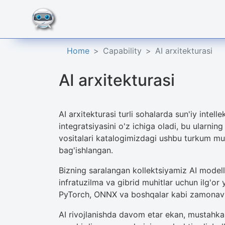
Home
Capability
AI arxitekturasi
AI arxitekturasi
AI arxitekturasi turli sohalarda sun'iy intell
integratsiyasini o'z ichiga oladi, bu ularni
vositalari katalogimizdagi ushbu turkum mus
bag'ishlangan.
Bizning saralangan kollektsiyamiz AI modella
infratuzilma va gibrid muhitlar uchun ilg'or
PyTorch, ONNX va boshqalar kabi zamonaviy 
AI rivojlanishda davom etar ekan, mustahka