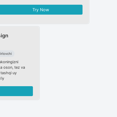
Try Now
ign
irlovchi
koningizni
da oson, tez va
 tashqi uy
'iy