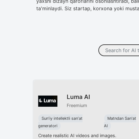
yaxshi dizayn qarorlarini osonlashtiradi, b
ta'minlaydi. Siz startap, korxona yoki musta
Luma AI
Freemium
Sunʼiy intellektli sanʼat
Matndan San'at
generatori
AI
Create realistic AI videos and images.