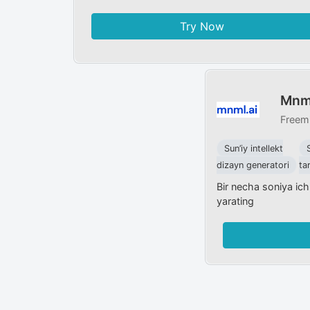
Try Now
Mnml
Freem
Sun’iy intellekt
dizayn generatori
ta
Bir necha soniya ich
yarating