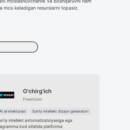
ddatli moslashuvchanlik va boshqaruvni ham
ga mos keladigan resurslarni topasiz.
O'chirg'ich
Freemium
AI arxitekturasi
Sun’iy intellekt dizayn generatori
n'iy intellekt avtomatizatsiyasiga ega
iagramma kod sifatida platforma