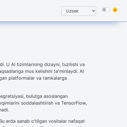
i. U AI tizimlarining dizayni, tuzilishi va
aqsadlariga mos kelishini ta'minlaydi. AI
digan platformalar va ramkalarga
tegratsiyasi, bulutga asoslangan
 oqimlarini soddalashtirish va TensorFlow,
nadi.
u erda sanab o'tilgan vositalar nafaqat