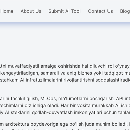
Home
About Us
Submit Ai Tool
Contact Us
Blog
ektni muvaffaqiyatli amalga oshirishda hal qiluvchi rol o'ynayd
ng kengaytiriladigan, samarali va aniq biznes yoki tadqiqot m
tahkam AI infratuzilmalarini rivojlantirishni soddalashtira
rini tashkil qilish, MLOps, ma'lumotlarni boshqarish, API in
 yechimlarni o'z ichiga oladi. Har bir vosita murakkab AI ish
AI steklarini qo'llab-quvvatlash imkoniyatlari uchun tanla
m arxitektura poydevoriga ega bo'lish juda muhim bo'ladi. B