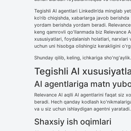
Tegishli AI agentlari LinkedIn’da minglab yet
ko‘rib chiqishda, xabarlarga javob berishda
yordam berishda yordam beradi. Relevance A
keng qamrovli qo'llanmada biz Relevance A
xususiyatlari, foydalanish holatlari, narxlar
uchun uni hisobga olishingiz kerakligini o'r
Shunday qilib, keling, ichkariga sho'ng'aylik
Tegishli AI xususiyatl
AI agentlariga matn yubo
Relevance AI aqlli AI agentlarini faqat siz 
beradi. Hech qanday kodlash ko'nikmalariga
va u siz uchun ishlaydigan agentni yaratadi.
Shaxsiy ish oqimlari