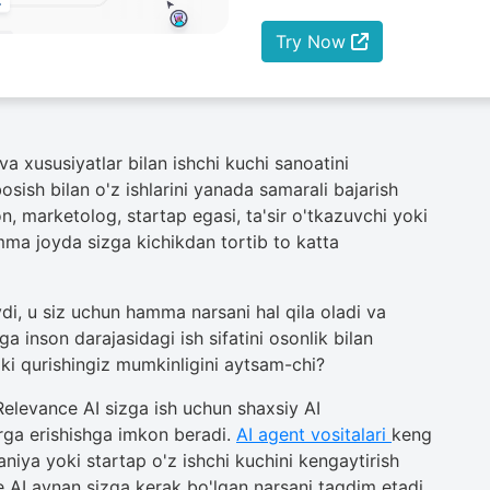
Try Now
r va xususiyatlar bilan ishchi kuchi sanoatini
sish bilan o'z ishlarini yanada samarali bajarish
on, marketolog, startap egasi, ta'sir o'tkazuvchi yoki
mma joyda sizga kichikdan tortib to katta
i, u siz uchun hamma narsani hal qila oladi va
 inson darajasidagi ish sifatini osonlik bilan
oki qurishingiz mumkinligini aytsam-chi?
 Relevance AI sizga ish uchun shaxsiy AI
arga erishishga imkon beradi.
AI agent vositalari
keng
iya yoki startap o'z ishchi kuchini kengaytirish
AI aynan sizga kerak bo'lgan narsani taqdim etadi.