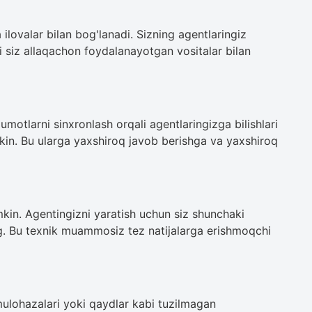
 ilovalar bilan bog'lanadi. Sizning agentlaringiz
i siz allaqachon foydalanayotgan vositalar bilan
umotlarni sinxronlash orqali agentlaringizga bilishlari
kin. Bu ularga yaxshiroq javob berishga va yaxshiroq
n. Agentingizni yaratish uchun siz shunchaki
g. Bu texnik muammosiz tez natijalarga erishmoqchi
r-mulohazalari yoki qaydlar kabi tuzilmagan