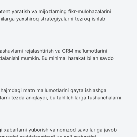
tent yaratish va mijozlarning fikr-mulohazalarini
chilarga yaxshiroq strategiyalarni tezroq ishlab
ashuvlarni rejalashtirish va CRM maʼlumotlarini
dalanishi mumkin. Bu minimal harakat bilan savdo
a hajmdagi matn ma'lumotlarini qayta ishlashga
rni tezda aniqlaydi, bu tahlilchilarga tushunchalarni
gi xabarlarni yuborish va nomzod savollariga javob