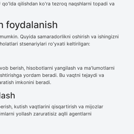
qo'lda qilishdan ko'ra tezroq naqshlarni topadi va
an foydalanish
 mumkin. Quyida samaradorlikni oshirish va ishingizni
atlari stsenariylari ro'yxati keltirilgan:
vob berish, hisobotlarni yangilash va ma'lumotlarni
ashtirishga yordam beradi. Bu vaqtni tejaydi va
ratish imkonini beradi.
lash
ish, kutish vaqtlarini qisqartirish va mijozlar
larni yollash zaruratisiz aqlli agentlarni