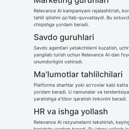
Marketing guruhlari
Relevance AI kampaniyani rejalashtirish, kon
tahlil qilishni qo'llab-quvvatlaydi. Bu sotuv
chiqishga yordam beradi.
Savdo guruhlari
Savdo agentlari yetakchilarni kuzatish, uchr
yangilab turish uchun Relevance AI-dan foy
unumdorligini oshiradi.
Ma'lumotlar tahlilchilari
Platforma sharhlar yoki so'rovlar kabi katt
yordam beradi. U namunalar va tendentsiyala
yaratishga e'tibor qaratish imkonini beradi.
HR va ishga yollash
Relevance AI rezyumelarni tekshirish, keyin