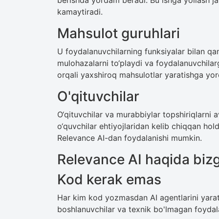
berishda yordam beradi. Bu ishga yollash ja
kamaytiradi.
Mahsulot guruhlari
U foydalanuvchilarning funksiyalar bilan qa
mulohazalarni to‘playdi va foydalanuvchilarg
orqali yaxshiroq mahsulotlar yaratishga yo
O'qituvchilar
O‘qituvchilar va murabbiylar topshiriqlarni a
o‘quvchilar ehtiyojlaridan kelib chiqqan hold
Relevance AI-dan foydalanishi mumkin.
Relevance AI haqida biz
Kod kerak emas
Har kim kod yozmasdan AI agentlarini yarati
boshlanuvchilar va texnik bo'lmagan foydal