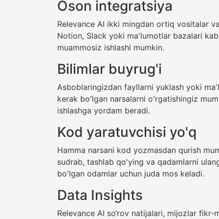
Oson integratsiya
Relevance AI ikki mingdan ortiq vositalar va
Notion, Slack yoki ma'lumotlar bazalari kab
muammosiz ishlashi mumkin.
Bilimlar buyrug'i
Asboblaringizdan fayllarni yuklash yoki maʼl
kerak boʻlgan narsalarni oʻrgatishingiz mum
ishlashga yordam beradi.
Kod yaratuvchisi yo'q
Hamma narsani kod yozmasdan qurish mumki
sudrab, tashlab qo'ying va qadamlarni ulan
bo'lgan odamlar uchun juda mos keladi.
Data Insights
Relevance AI so‘rov natijalari, mijozlar fik