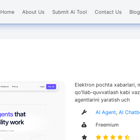
Home
About Us
Submit Ai Tool
Contact Us
Blog
Elektron pochta xabarlari, ma
qoʻllab-quvvatlash kabi vaz
agentlarini yaratish uch
AI Agent
,
AI Chatb
Freemium