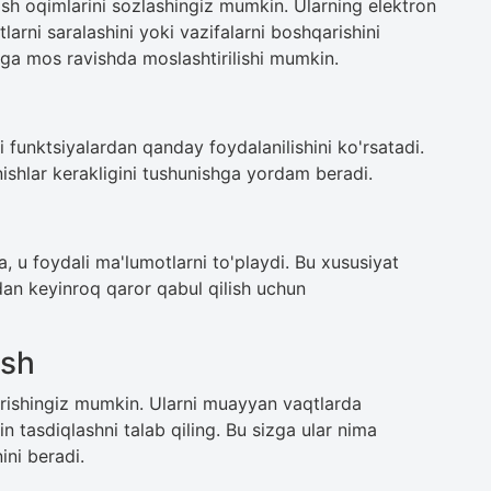
sh oqimlarini sozlashingiz mumkin. Ularning elektron
larni saralashini yoki vazifalarni boshqarishini
izga mos ravishda moslashtirilishi mumkin.
 funktsiyalardan qanday foydalanilishini ko'rsatadi.
ishlar kerakligini tushunishga yordam beradi.
a, u foydali ma'lumotlarni to'playdi. Bu xususiyat
dan keyinroq qaror qabul qilish uchun
ash
rishingiz mumkin. Ularni muayyan vaqtlarda
n tasdiqlashni talab qiling. Bu sizga ular nima
ini beradi.