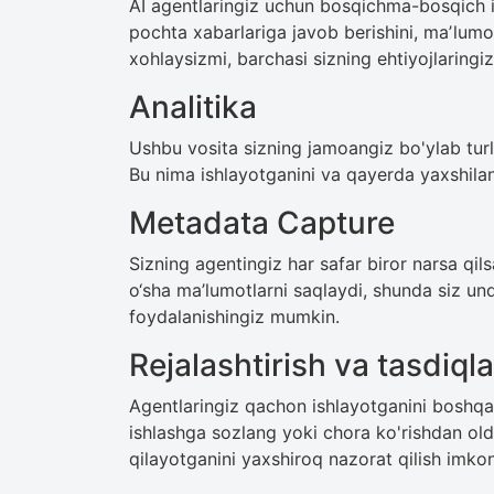
AI agentlaringiz uchun bosqichma-bosqich i
pochta xabarlariga javob berishini, maʼlumot
xohlaysizmi, barchasi sizning ehtiyojlaring
Analitika
Ushbu vosita sizning jamoangiz bo'ylab turli
Bu nima ishlayotganini va qayerda yaxshilan
Metadata Capture
Sizning agentingiz har safar biror narsa qils
o‘sha ma’lumotlarni saqlaydi, shunda siz un
foydalanishingiz mumkin.
Rejalashtirish va tasdiql
Agentlaringiz qachon ishlayotganini boshqa
ishlashga sozlang yoki chora ko'rishdan oldi
qilayotganini yaxshiroq nazorat qilish imkon