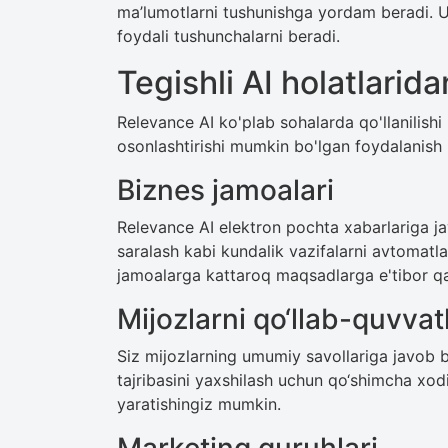
ma’lumotlarni tushunishga yordam beradi. U 
foydali tushunchalarni beradi.
Tegishli AI holatlarid
Relevance AI ko'plab sohalarda qo'llanilishi
osonlashtirishi mumkin bo'lgan foydalanish hol
Biznes jamoalari
Relevance AI elektron pochta xabarlariga ja
saralash kabi kundalik vazifalarni avtomatl
jamoalarga kattaroq maqsadlarga e'tibor qa
Mijozlarni qo‘llab-quvvat
Siz mijozlarning umumiy savollariga javob ber
tajribasini yaxshilash uchun qo‘shimcha xodim
yaratishingiz mumkin.