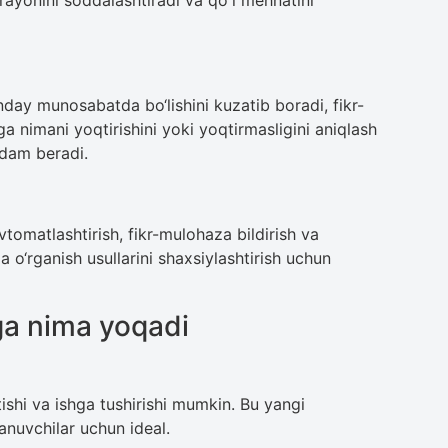
rayonini soddalashtiradi va qo'l mehnatini
nday munosabatda bo‘lishini kuzatib boradi, fikr-
a nimani yoqtirishini yoki yoqtirmasligini aniqlash
rdam beradi.
vtomatlashtirish, fikr-mulohaza bildirish va
a o‘rganish usullarini shaxsiylashtirish uchun
ga nima yoqadi
shi va ishga tushirishi mumkin. Bu yangi
anuvchilar uchun ideal.