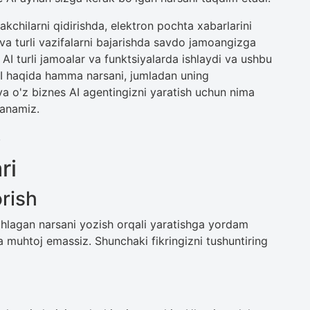
akchilarni qidirishda, elektron pochta xabarlarini
 va turli vazifalarni bajarishda savdo jamoangizga
I turli jamoalar va funktsiyalarda ishlaydi va ushbu
I haqida hamma narsani, jumladan uning
i va o'z biznes AI agentingizni yaratish uchun nima
ganamiz.
.
ari
rish
xohlagan narsani yozish orqali yaratishga yordam
 muhtoj emassiz. Shunchaki fikringizni tushuntiring