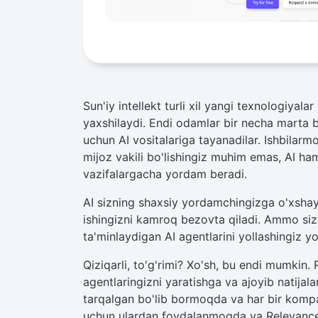
Sun'iy intellekt turli xil yangi texnologiyala
yaxshilaydi. Endi odamlar bir necha marta bo
uchun AI vositalariga tayanadilar. Ishbilarm
mijoz vakili bo'lishingiz muhim emas, AI ha
vazifalargacha yordam beradi.
AI sizning shaxsiy yordamchingizga o'xshayd
ishingizni kamroq bezovta qiladi. Ammo sizga
ta'minlaydigan AI agentlarini yollashingiz y
Qiziqarli, to'g'rimi? Xo'sh, bu endi mumkin.
agentlaringizni yaratishga va ajoyib natijal
tarqalgan bo'lib bormoqda va har bir kompan
uchun ulardan foydalanmoqda va Relevance 