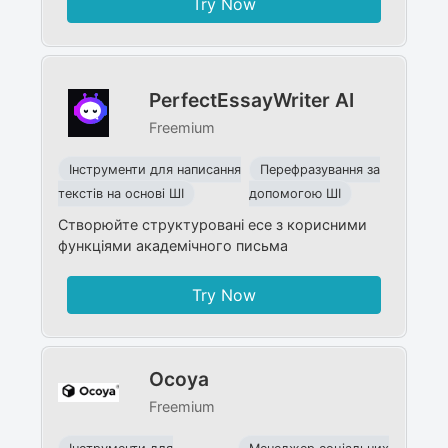
Try Now
PerfectEssayWriter AI
Freemium
Інструменти для написання
Перефразування за
текстів на основі ШІ
допомогою ШІ
Створюйте структуровані есе з корисними
функціями академічного письма
Try Now
Ocoya
Freemium