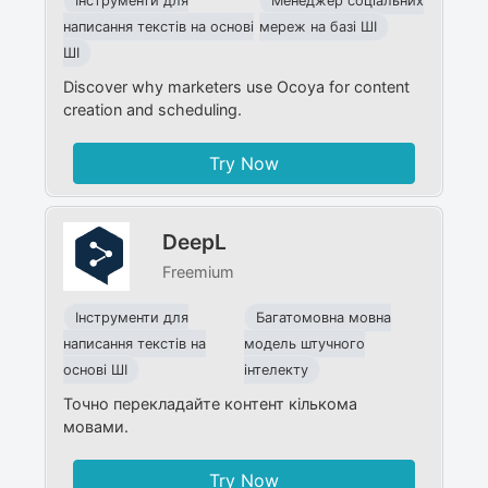
Інструменти для
Менеджер соціальних
написання текстів на основі
мереж на базі ШІ
ШІ
Discover why marketers use Ocoya for content
creation and scheduling.
Try Now
DeepL
Freemium
Інструменти для
Багатомовна мовна
написання текстів на
модель штучного
основі ШІ
інтелекту
Точно перекладайте контент кількома
мовами.
Try Now