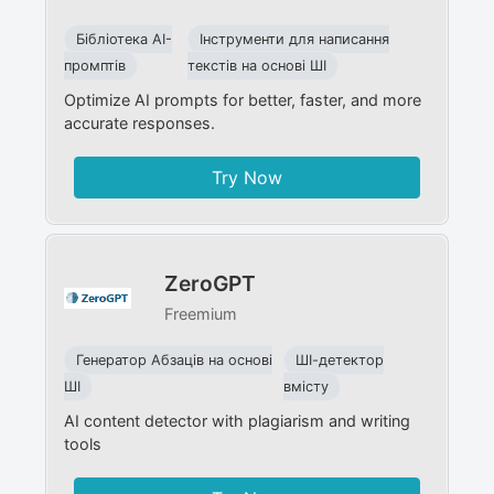
Бібліотека AI-
Інструменти для написання
промптів
текстів на основі ШІ
Optimize AI prompts for better, faster, and more
accurate responses.
Try Now
ZeroGPT
Freemium
Генератор Абзаців на основі
ШІ-детектор
ШІ
вмісту
AI content detector with plagiarism and writing
tools