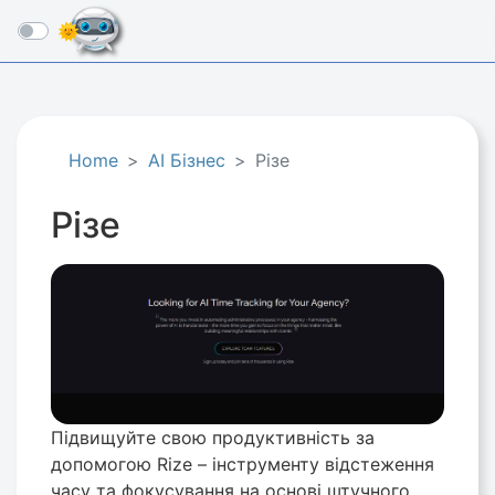
☰
Home
AI Бізнес
Різе
Різе
Підвищуйте свою продуктивність за
допомогою Rize – інструменту відстеження
часу та фокусування на основі штучного