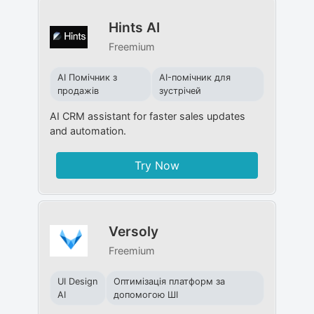
Hints AI
Freemium
AI Помічник з
AI-помічник для
продажів
зустрічей
AI CRM assistant for faster sales updates
and automation.
Try Now
Versoly
Freemium
UI Design
Оптимізація платформ за
AI
допомогою ШІ