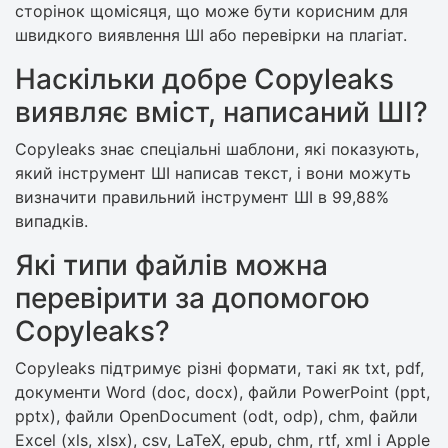
сторінок щомісяця, що може бути корисним для
швидкого виявлення ШІ або перевірки на плагіат.
Наскільки добре Copyleaks
виявляє вміст, написаний ШІ?
Copyleaks знає спеціальні шаблони, які показують,
який інструмент ШІ написав текст, і вони можуть
визначити правильний інструмент ШІ в 99,88%
випадків.
Які типи файлів можна
перевірити за допомогою
Copyleaks?
Copyleaks підтримує різні формати, такі як txt, pdf,
документи Word (doc, docx), файли PowerPoint (ppt,
pptx), файли OpenDocument (odt, odp), chm, файли
Excel (xls, xlsx), csv, LaTeX, epub, chm, rtf, xml і Apple