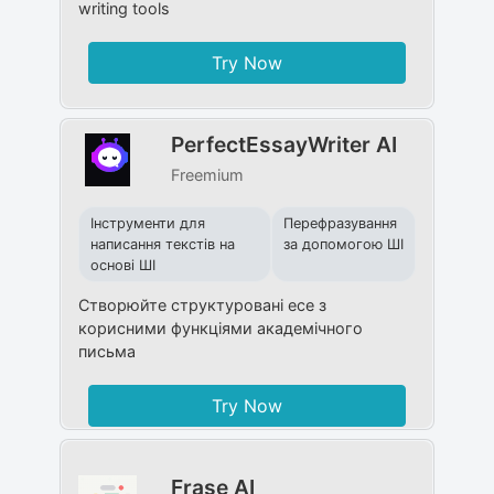
writing tools
Try Now
PerfectEssayWriter AI
Freemium
Інструменти для
Перефразування
написання текстів на
за допомогою ШІ
основі ШІ
Створюйте структуровані есе з
корисними функціями академічного
письма
Try Now
Frase AI