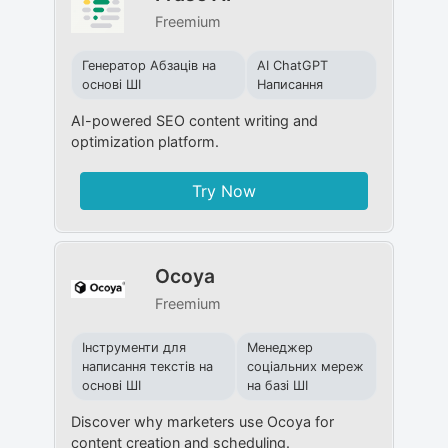
Freemium
Генератор Абзаців на
AI ChatGPT
основі ШІ
Написання
AI-powered SEO content writing and
optimization platform.
Try Now
Ocoya
Freemium
Інструменти для
Менеджер
написання текстів на
соціальних мереж
основі ШІ
на базі ШІ
Discover why marketers use Ocoya for
content creation and scheduling.