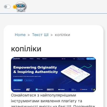
☰
Home
Текст ШІ
копіліки
копіліки
Ознайомтеся з найпопулярнішими
інструментами виявлення плагіату та
автентичності вмісту на базі ШІ. Порівняйте