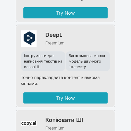
Try Now
DeepL
Freemium
Інструменти для
Багатомовна мовна
написання текстів на
модель штучного
основі ШІ
інтелекту
Точно перекладайте контент кількома
мовами.
Try Now
Копіювати ШІ
Freemium