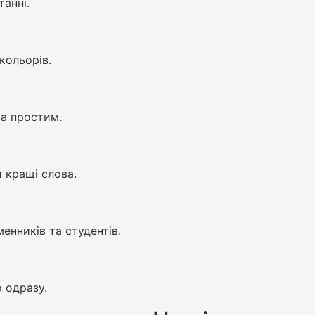
анні.
кольорів.
а простим.
 кращі слова.
енників та студентів.
 одразу.