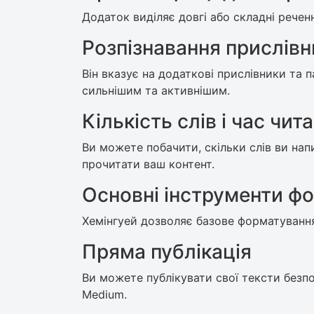
Додаток виділяє довгі або складні речен
Розпізнавання прислівн
Він вказує на додаткові прислівники та 
сильнішим та активнішим.
Кількість слів і час чит
Ви можете побачити, скільки слів ви нап
прочитати ваш контент.
Основні інструменти ф
Хемінгуей дозволяє базове форматування
Пряма публікація
Ви можете публікувати свої тексти безп
Medium.