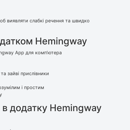
об виявляти слабкі речення та швидко
одатком Hemingway
ingway App для комп’ютера
 та зайві прислівники
озумілим і простим
у
 в додатку Hemingway