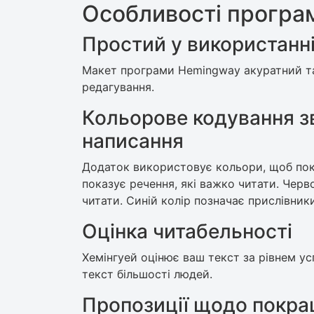
Особливості програ
Простий у використанні
Макет програми Hemingway акуратний та 
редагування.
Кольорове кодування з
написання
Додаток використовує кольори, щоб пок
показує речення, які важко читати. Черв
читати. Синій колір позначає прислівник
Оцінка читабельності
Хемінгуей оцінює ваш текст за рівнем ус
текст більшості людей.
Пропозиції щодо покра