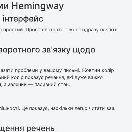
ми Hemingway
 інтерфейс
простий. Просто вставте текст і одразу почніть
воротного зв'язку щодо
азати проблеми у вашому письмі. Жовтий колір
оний колір показує речення, які дуже важко
и, а зелений — пасивний стан.
пішності. Це показує, наскільки легко читати ваш
щення речень