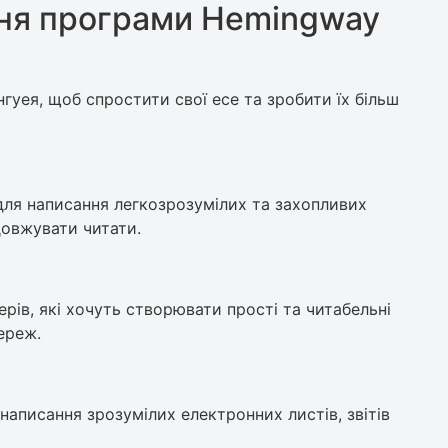
ня програми Hemingway
уея, щоб спростити свої есе та зробити їх більш
ля написання легкозрозумілих та захопливих
довжувати читати.
рів, які хочуть створювати прості та читабельні
ереж.
аписання зрозумілих електронних листів, звітів