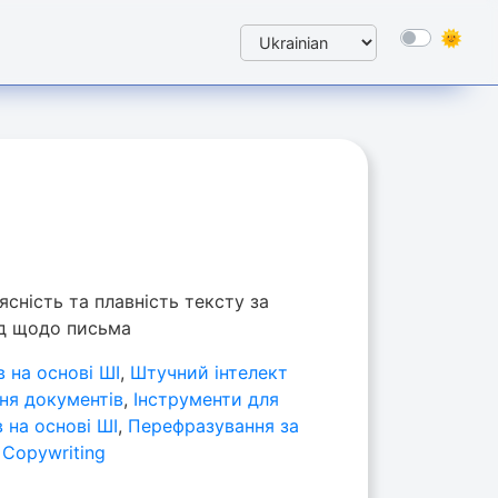
сність та плавність тексту за
д щодо письма
в на основі ШІ
,
Штучний інтелект
ня документів
,
Інструменти для
 на основі ШІ
,
Перефразування за
 Copywriting