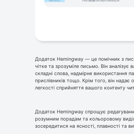
Додаток Hemingway — це помічник з пись
чітке та зрозуміле письмо. Він аналізує 
складні слова, надмірне використання п
прислівників тощо. Крім того, він надає 
легкості сприйняття вашого контенту чи
Додаток Hemingway спрощує редагування
розумним порадам та кольоровому виділ
зосередитися на ясності, плавності та ви