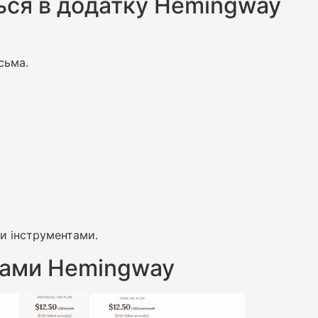
ься в додатку Hemingway
сьма.
и інструментами.
рами Hemingway