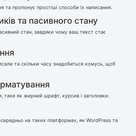
ня та пропонує простіші способи їх написання.
иків та пасивного стану
пасивний стан, завдяки чому ваш текст стає
ання
исали та скільки часу знадобиться комусь, щоб
орматування
, таке як жирний шрифт, курсив і заголовки.
осередньо на таких платформах, як WordPress та