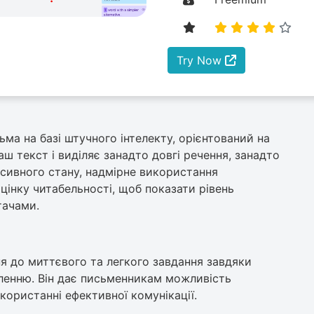
Try Now
ма на базі штучного інтелекту, орієнтований на
ваш текст і виділяє занадто довгі речення, занадто
асивного стану, надмірне використання
оцінку читабельності, щоб показати рівень
тачами.
 до миттєвого та легкого завдання завдяки
енню. Він дає письменникам можливість
користанні ефективної комунікації.