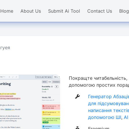
Home
About Us
Submit Ai Tool
Contact Us
Blog
гуея
Покращте читабельність, я
допомогою простих пора
Генератор Абзаці
для підсумовуван
написання текстів
допомогою ШІ
,
AI
Freemium