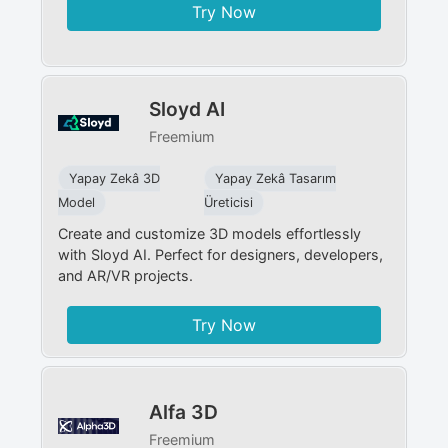
Try Now
Sloyd AI
Freemium
Yapay Zekâ 3D
Yapay Zekâ Tasarım
Model
Üreticisi
Create and customize 3D models effortlessly
with Sloyd AI. Perfect for designers, developers,
and AR/VR projects.
Try Now
Alfa 3D
Freemium