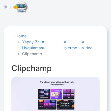
☰
Home
Yapay Zeka
,
AI
,
AI
Uygulaması
İşletme​
Video
Clipchamp
Clipchamp