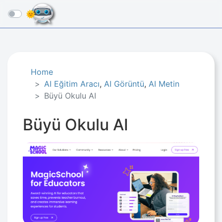
☰
Home
AI Eğitim Aracı
,
AI Görüntü
,
AI Metin
Büyü Okulu AI
Büyü Okulu AI