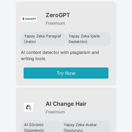
ZeroGPT
Freemium
Yapay Zeka Paragraf
Yapay Zeka İçerik
Üretici
Dedektörü
AI content detector with plagiarism and
writing tools
Try Now
AI Change Hair
Freemium
AI Görüntü
Yapay Zeka Avatar
Düzenleyici
Oluşturucu