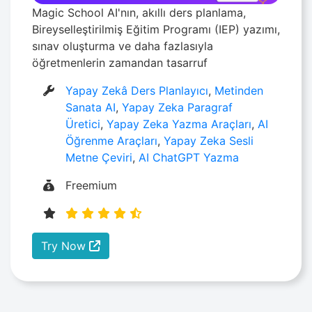
Magic School AI'nın, akıllı ders planlama,
Bireyselleştirilmiş Eğitim Programı (IEP) yazımı,
sınav oluşturma ve daha fazlasıyla
öğretmenlerin zamandan tasarruf
Yapay Zekâ Ders Planlayıcı
,
Metinden
Sanata AI
,
Yapay Zeka Paragraf
Üretici
,
Yapay Zeka Yazma Araçları
,
AI
Öğrenme Araçları
,
Yapay Zeka Sesli
Metne Çeviri
,
AI ChatGPT Yazma
Freemium
Try Now