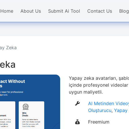
Home
About Us
Submit Ai Tool
Contact Us
Blog
pay Zeka
Zeka
Yapay zeka avatarları, şablo
içinde profesyonel videolar o
uygun maliyetli.
AI Metinden Videoy
Oluşturucu
,
Yapay 
Freemium