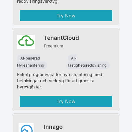
redovisningsverktyg.
Try Now
TenantCloud
Freemium
AI-baserad
AI-
Hyreshantering
fastighetsredovisning
Enkel programvara för hyreshantering med
betalningar och verktyg för att granska
hyresgäster.
Try Now
Innago