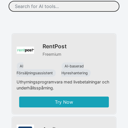
RentPost
Freemium
AI
AI-baserad
Försäljningsassistent
Hyreshantering
Uthyrningsprogramvara med livebetalningar och
underhållsspårning.
Try Now