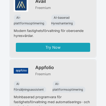
Avail
Freemium
AI-
AI-baserad
plattformsoptimering
Hyreshantering
Modern fastighetsförvaltning för oberoende
hyresvärdar.
Try Now
Appfolio
Freemium
AI
AI-
Försäljningsassistent
plattformsoptimering
Molnbaserad programvara för
fastighetsförvaltning med automatiserings- och