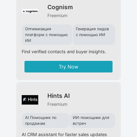
Cognism
Freemium
Оптимизация
Генерация лидов
платформ с помощью
с помощью ИИ
ИИ
Find verified contacts and buyer insights.
Try Now
Hints AI
Freemium
AI Помощник по
ИИ-помощник для
продажам
встреч
AI CRM assistant for faster sales updates