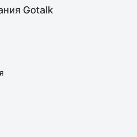
ния Gotalk
я