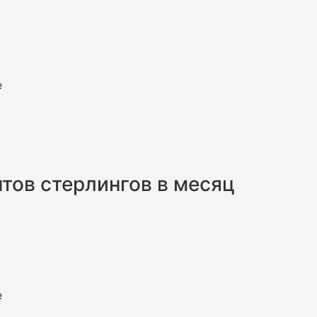
е
унтов стерлингов в месяц
е