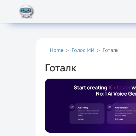
Home
Голос ИИ
Готалк
Готалк