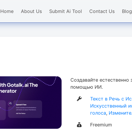
Home
About Us
Submit Ai Tool
Contact Us
Blog
Создавайте естественно 
помощью ИИ.
Текст в Речь с 
Искусственный и
голоса
,
Измените
Freemium