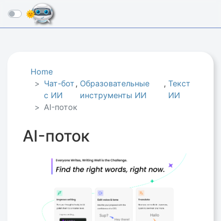
☰
Home
Чат-бот
,
Образовательные
,
Текст
с ИИ
инструменты ИИ
ИИ
AI-поток
AI-поток