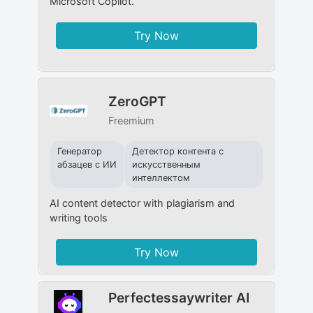
Microsoft Copilot.
Try Now
ZeroGPT
Freemium
Генератор
Детектор контента с
абзацев с ИИ
искусственным
интеллектом
AI content detector with plagiarism and
writing tools
Try Now
Perfectessaywriter AI